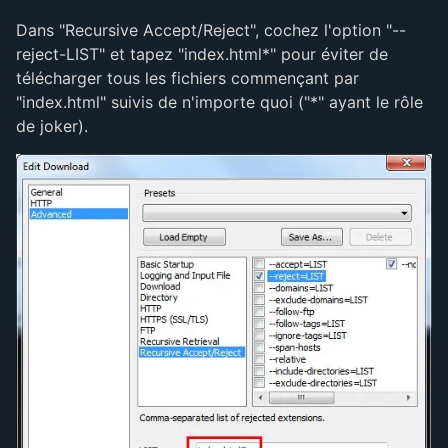
Dans "Recursive Accept/Reject", cochez l'option "--
reject-LIST" et tapez "index.html*" pour éviter de
télécharger tous les fichiers commençant par
"index.html" suivis de n'importe quoi ("*" ayant le rôle
de joker).