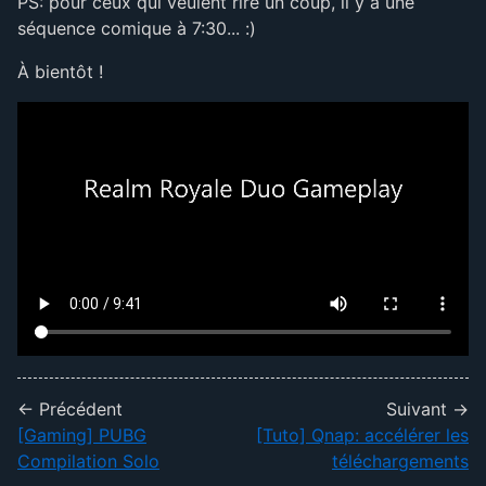
PS: pour ceux qui veulent rire un coup, il y a une
séquence comique à 7:30... :)
À bientôt !
← Précédent
Suivant →
[Gaming] PUBG
[Tuto] Qnap: accélérer les
Compilation Solo
téléchargements