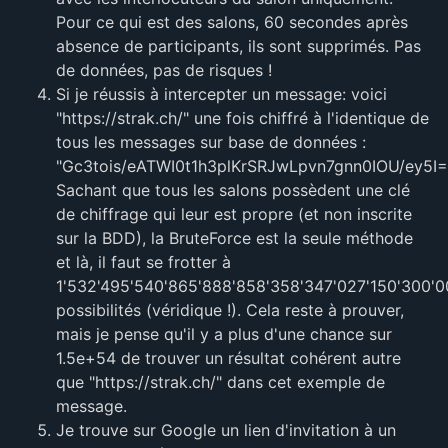
Pour ce qui est des salons, 60 secondes après
absence de participants, ils sont supprimés. Pas
de données, pas de risques !
Si je réussis à intercepter un message: voici
"https://strak.ch/" une fois chiffré à l'identique de
tous les messages sur base de données :
"Gc3tois/eATWI0t1h3plKrSRJwLpvn7gnn0IOU/ey5I=
Sachant que tous les salons possèdent une clé
de chiffrage qui leur est propre (et non inscrite
sur la BDD), la BruteForce est la seule méthode
et là, il faut se frotter à
1'532'495'540'865'888'858'358'347'027'150'300'
possibilités (véridique !). Cela reste à prouver,
mais je pense qu'il y a plus d'une chance sur
1.5e+54 de trouver un résultat cohérent autre
que "https://strak.ch/" dans cet exemple de
message.
Je trouve sur Google un lien d'invitation à un