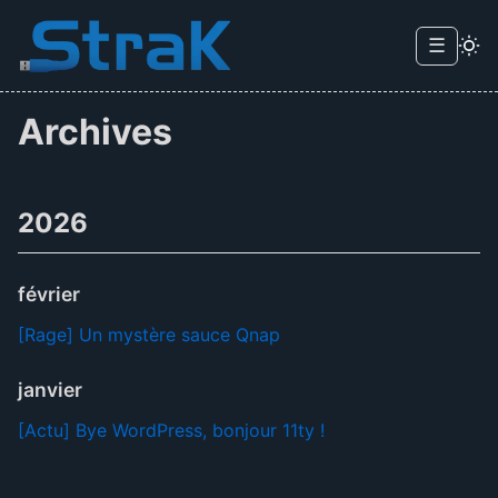
Skip to main content
☰
Menu d
Archives
2026
février
[Rage] Un mystère sauce Qnap
janvier
[Actu] Bye WordPress, bonjour 11ty !